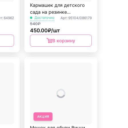
Кармашек для детского
сада на резинке
Достаточно
т: 64962
Арт: 95104/086179
Смешарики Hatber
540₽
450.00₽/шт
В корзину
АКЦИЯ
Мешок для обуви Винни