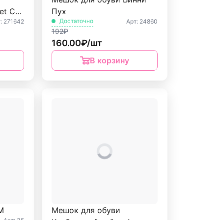
et Car
Пух
Достаточно
: 271642
Арт: 24860
192₽
160.00₽/шт
В корзину
М
Мешок для обуви