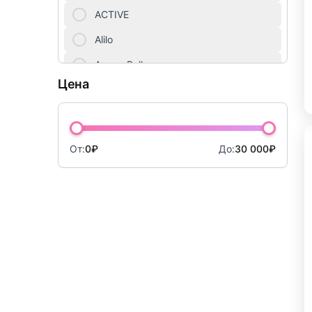
Куклы
ACTIVE
Мебель для детей
Alilo
Amore Bello
Мягкие игрушки
Цена
AMOS
Настольные игры
ANIMATION
Новогодний ассортимент
Antonio Juan
От:
0₽
До:
30 000₽
Оптические игрушки
Apitor
Опыты, фокусы, раскопки
Arias
Artec World
Оружие, наборы с оружием
ArtSpace
Пазлы
ASI
Парковки, железные дороги, треки
Auby