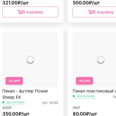
321.00₽/шт
500.00₽/шт
В корзину
В корзину
АКЦИЯ
АКЦИЯ
Пенал - футляр Flower
Пенал пластиковый 
Достаточно
А
Sheep ЕК
Достаточно
Арт: 58184
420₽
96₽
350.00₽/шт
80.00₽/шт