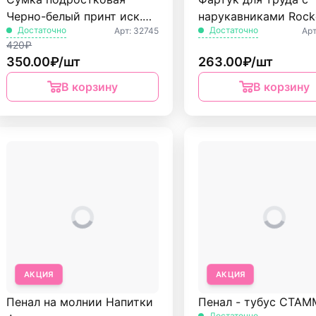
Черно-белый принт иск.
нарукавниками Rock
Достаточно
Достаточно
Арт: 32745
Арт
кожа
Пифагор
420₽
350.00₽/шт
263.00₽/шт
В корзину
В корзину
АКЦИЯ
АКЦИЯ
Пенал на молнии Напитки
Пенал - тубус СТАМ
Достаточно