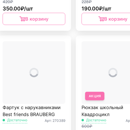
420₽
228₽
350.00₽/шт
190.00₽/шт
В корзину
В корзину
АКЦИЯ
Фартук с нарукавниками
Рюкзак школьный
Best friends BRAUBERG
Квадроцикл
Достаточно
Достаточно
Арт: 270389
Ар
600₽