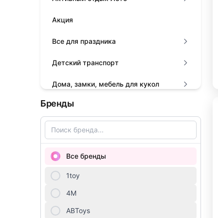
Акция
Все для праздника
Детский транспорт
Дома, замки, мебель для кукол
Бренды
Животные, динозавры, драконы на
батарейках
Игровые наборы для девочек
Все бренды
Игровые наборы для мальчиков
1toy
Книги
4М
Конструкторы
ABToys