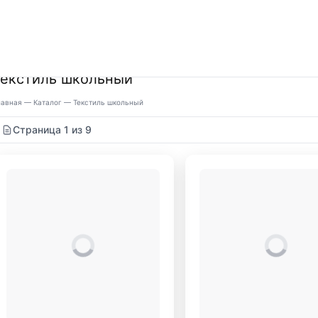
Текстиль школьный
лавная
—
Каталог
—
Текстиль школьный
Страница 1 из 9