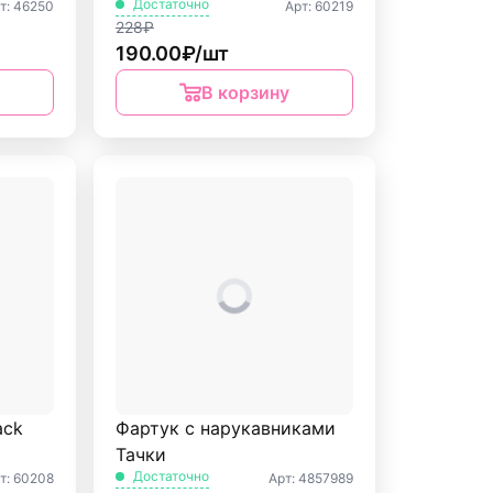
Достаточно
т: 46250
Арт: 60219
228₽
190.00₽/шт
В корзину
ack
Фартук с нарукавниками
Тачки
Достаточно
т: 60208
Арт: 4857989