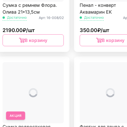
Сумка с ремнем Флора.
Пенал - конверт
Олива 21*13,5см
Аквамарин EK
Достаточно
Достаточно
Арт: 16-008/02
Ар
2190.00₽/шт
350.00₽/шт
В корзину
В корзину
АКЦИЯ
Сумка подростковая
Фартук для труда с