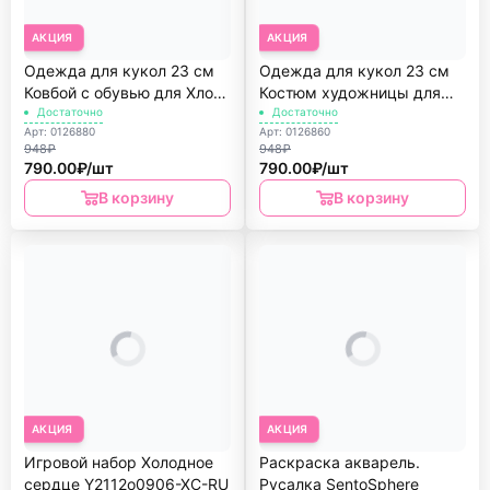
АКЦИЯ
АКЦИЯ
Одежда для кукол 23 см
Одежда для кукол 23 см
Ковбой с обувью для Хлои
Костюм художницы для
Kruselings
Достаточно
Хлои Kruselings
Достаточно
Арт: 0126880
Арт: 0126860
948₽
948₽
790.00₽/шт
790.00₽/шт
В корзину
В корзину
АКЦИЯ
АКЦИЯ
Игровой набор Холодное
Раскраска акварель.
сердце Y2112o0906-XC-RU
Русалка SentoSphere