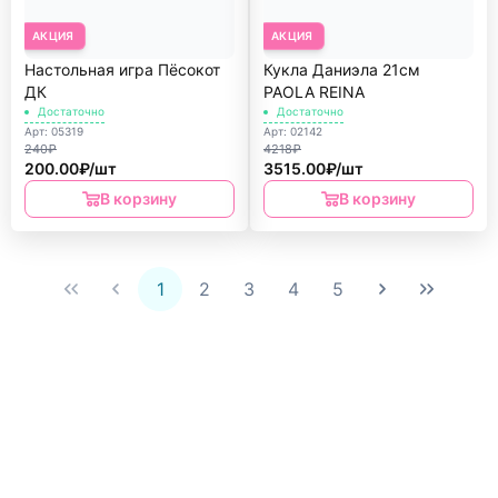
АКЦИЯ
АКЦИЯ
Настольная игра Пёсокот
Кукла Даниэла 21см
ДК
PAOLA REINА
Достаточно
Достаточно
Арт: 05319
Арт: 02142
240₽
4218₽
200.00₽/шт
3515.00₽/шт
В корзину
В корзину
1
2
3
4
5