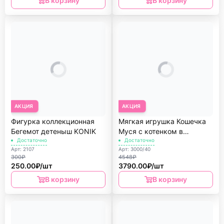
В корзину
В корзину
АКЦИЯ
АКЦИЯ
Фигурка коллекционная
Мягкая игрушка Кошечка
Бегемот детеныш KONIK
Муся с котенком в
Достаточно
переноске Orange
Достаточно
Арт: 2107
Арт: 3000/40
300₽
4548₽
250.00₽/шт
3790.00₽/шт
В корзину
В корзину