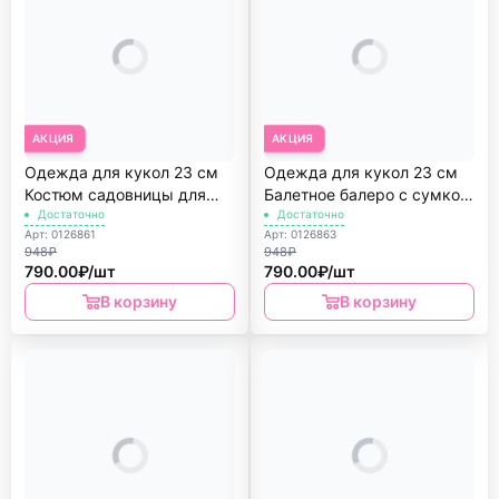
АКЦИЯ
АКЦИЯ
Одежда для кукол 23 см
Одежда для кукол 23 см
Костюм садовницы для
Балетное балеро с сумкой
Софии Kruselings
Достаточно
Kruselings
Достаточно
Арт: 0126861
Арт: 0126863
948₽
948₽
790.00₽/шт
790.00₽/шт
В корзину
В корзину