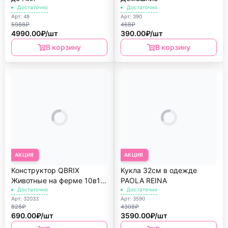
Достаточно
Достаточно
Арт: 48
Арт: 390
5988₽
468₽
4990.00₽/шт
390.00₽/шт
В корзину
В корзину
АКЦИЯ
АКЦИЯ
Конструктор QBRIX
Кукла 32см в одежде
Животные на ферме 10в1
PAOLA REINA
335дет.
Достаточно
Достаточно
Арт: 32033
Арт: 3590
828₽
4308₽
690.00₽/шт
3590.00₽/шт