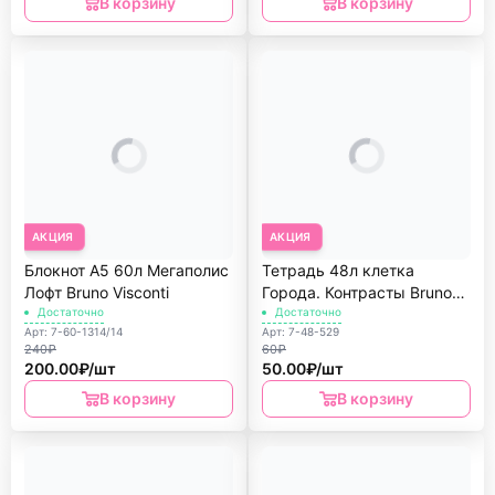
В корзину
В корзину
АКЦИЯ
АКЦИЯ
Блокнот А5 60л Мегаполис
Тетрадь 48л клетка
Лофт Bruno Visconti
Города. Контрасты Bruno
Достаточно
Visconti
Достаточно
Арт: 7-60-1314/14
Арт: 7-48-529
240₽
60₽
200.00₽/шт
50.00₽/шт
В корзину
В корзину