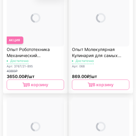
АКЦИЯ
Опыт Робототехника
Опыт Молекулярная
Механический
Кулинария для самых
кодируемый робот 5в1
Достаточно
маленьких
Достаточно
Арт: 3767/21-895
Арт: 068
Bondibon
4380₽
3650.00₽/шт
869.00₽/шт
В корзину
В корзину