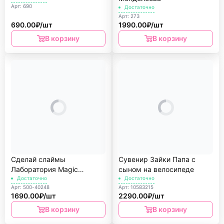
Арт: 690
Достаточно
Арт: 273
690.00₽/шт
1990.00₽/шт
В корзину
В корзину
Сделай слаймы
Сувенир Зайки Папа с
Лаборатория Magic
сыном на велосипеде
Academy
Достаточно
Достаточно
Арт: 500-40248
Арт: 10583215
1690.00₽/шт
2290.00₽/шт
В корзину
В корзину