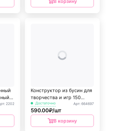
В корзину
нный
Конструктор из бусин для
чный
творчества и игр 150
Достаточно
рт: 2202
Арт: 664697
бусин POP-BEADS
590.00₽/шт
BRAUBERG KIDS
В корзину