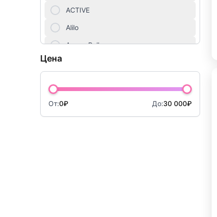
Куклы
ACTIVE
Мебель для детей
Alilo
Amore Bello
Мягкие игрушки
Цена
AMOS
Настольные игры
ANIMATION
Новогодний ассортимент
Antonio Juan
От:
0₽
До:
30 000₽
Оптические игрушки
Apitor
Опыты, фокусы, раскопки
Arias
Artec World
Оружие, наборы с оружием
ArtSpace
Пазлы
ASI
Парковки, железные дороги, треки
Auby