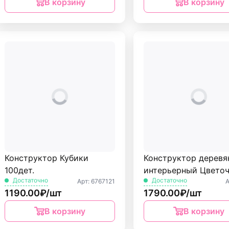
В корзину
В корзину
Конструктор Кубики
Конструктор деревя
100дет.
интерьерный Цвето
Достаточно
Достаточно
Арт: 6767121
А
на лугу MiniHouse
1190.00₽/шт
1790.00₽/шт
В корзину
В корзину