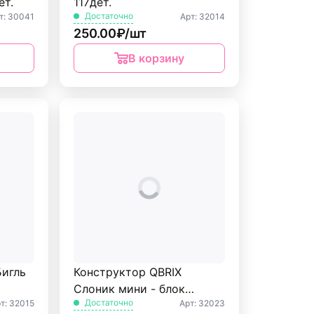
ет.
117дет.
Достаточно
т: 30041
Арт: 32014
250.00₽/шт
В корзину
Бигль
Конструктор QBRIX
Слоник мини - блок
Достаточно
т: 32015
Арт: 32023
189дет.