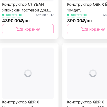
Конструктор СЛУБАН
Конструктор QBRIX 
Японский гостевой дом
104дет.
Достаточно
Достаточно
Арт: 38-1017
Ар
1029 дет. М38-В1017
4390.00₽/шт
390.00₽/шт
В корзину
В корзину
Конструктор QBRIX
Конструктор QBRIX