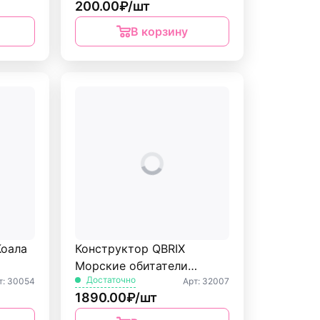
200.00₽/шт
В корзину
Коала
Конструктор QBRIX
Морские обитатели
Достаточно
т: 30054
Арт: 32007
1000дет.
1890.00₽/шт