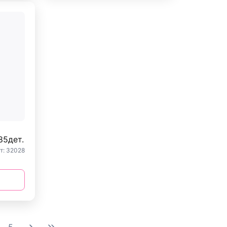
85дет.
т: 32028