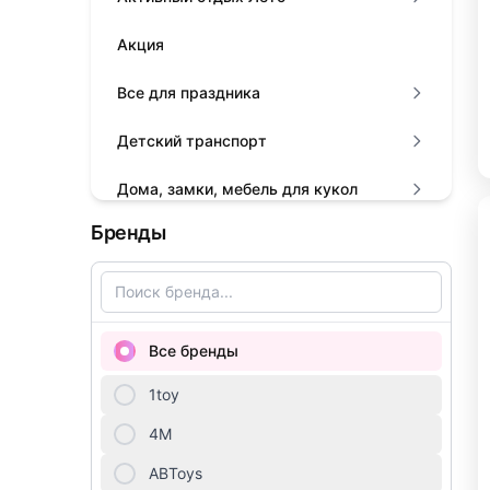
Акция
Все для праздника
Детский транспорт
Дома, замки, мебель для кукол
Бренды
Животные, динозавры, драконы на
батарейках
Игровые наборы для девочек
Все бренды
Игровые наборы для мальчиков
1toy
Книги
4М
Конструкторы
ABToys