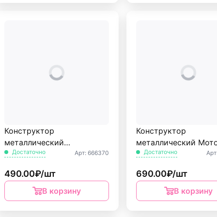
Конструктор
Конструктор
металлический
металлический Мот
Достаточно
Достаточно
Арт: 666370
Арт
Строительная техника 5в1
162 дет. BAMBOX
139 дет. BAMBOX
490.00₽/шт
690.00₽/шт
В корзину
В корзину