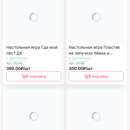
Настольная игра Где мой
Настольная игра Пластик
пёс? ДК
на липучках Мама и
Достаточно
малыш ДК
Достаточно
Арт: 05794
Арт: 05198
390.00₽/шт
300.00₽/шт
В корзину
В корзину