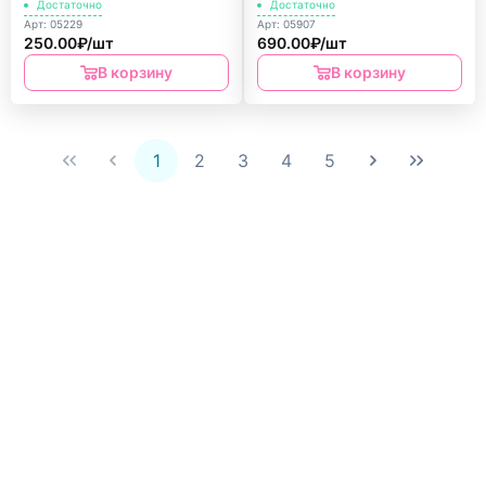
что ест? ДК
Достаточно
Достаточно
Арт: 05229
Арт: 05907
250.00₽/шт
690.00₽/шт
В корзину
В корзину
1
2
3
4
5