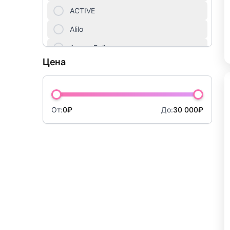
Куклы
ACTIVE
Мебель для детей
Alilo
Amore Bello
Мягкие игрушки
Цена
AMOS
Настольные игры
ANIMATION
Новогодний ассортимент
Antonio Juan
От:
0₽
До:
30 000₽
Оптические игрушки
Apitor
Опыты, фокусы, раскопки
Arias
Artec World
Оружие, наборы с оружием
ArtSpace
Пазлы
ASI
Парковки, железные дороги, треки
Auby