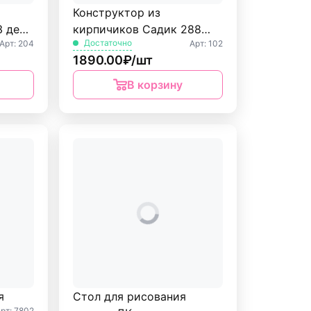
Конструктор из
 дет.
кирпичиков Садик 288
Достаточно
Арт: 204
Арт: 102
дет. БрикМастер
1890.00₽/шт
В корзину
я
Стол для рисования
рт: 7802