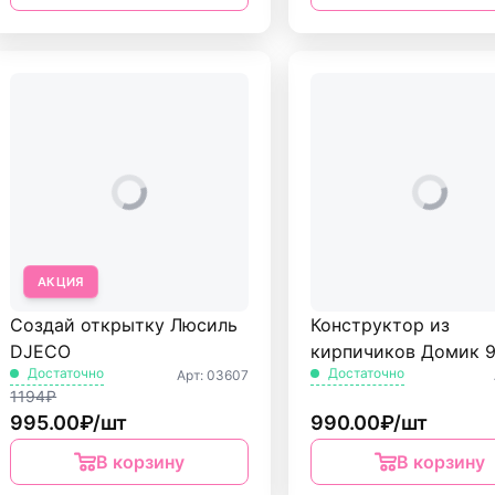
АКЦИЯ
Создай открытку Люсиль
Конструктор из
DJECO
кирпичиков Домик 9
Достаточно
Достаточно
Арт: 03607
БрикМастер
1194₽
995.00₽/шт
990.00₽/шт
В корзину
В корзину