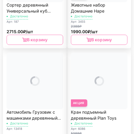
Сортер деревянный
Животные набор
Универсальный куб
Домашние Hape
Lucy&Leo
Достаточно
Достаточно
Арт: 187
Арт: 3455
2388₽
2715.00₽/шт
1990.00₽/шт
В корзину
В корзину
АКЦИЯ
Автомобиль Грузовик с
Кран подъемный
машинками деревянный
деревянный Plan Toys
Cubika
Достаточно
Достаточно
Арт: 13418
Арт: 6086
5988₽