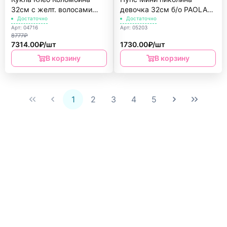
32см с желт. волосами
девочка 32см б/о PAOLA
PAOLA REINА
Достаточно
REINА
Достаточно
Арт: 04716
Арт: 05203
8777₽
7314.00₽/шт
1730.00₽/шт
В корзину
В корзину
1
2
3
4
5