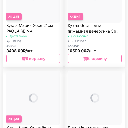
АКЦИЯ
АКЦИЯ
Кукла Мария Хосе 21см
Кукла Gotz Грета
PAOLA REINА
пижамная вечеринка 36см
Достаточно
Little Kidz
Достаточно
Арт: 02139
Арт: 2511042
4090₽
12708₽
3408.00₽/шт
10590.00₽/шт
В корзину
В корзину
АКЦИЯ
Кукла Клео Коломбина
Пупс Мини пиколина