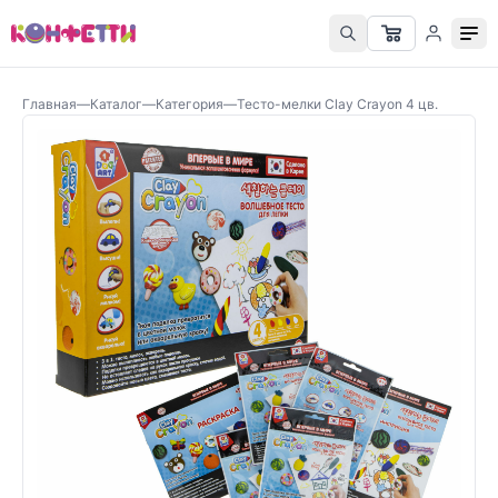
Главная
—
Каталог
—
Категория
—
Тесто-мелки Clay Crayon 4 цв.