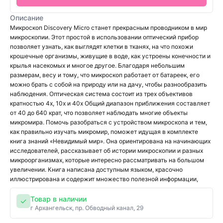
Описание
Микроскоп Discovery Micro станет прекрасным проводником в мир
микроскопии. Этот простой в использовании оптический прибор
позволяет узнать, как выглядят клетки в тканях, на что похожи
крошечные организмы, живущие в воде, как устроены конечности и
крылья насекомых и многое другое. Благодаря небольшим
размерам, весу и тому, что микроскоп работает от батареек, его
можно брать с собой на природу или на дачу, чтобы разнообразить
наблюдения. Оптическая система состоит из трех объективов
кратностью 4х, 10х и 40х Общий диапазон приближения составляет
от 40 до 640 крат, что позволяет наблюдать многие объекты
микромира. Помочь разобраться с устройством микроскопа и тем,
как правильно изучать микромир, поможет идущая в комплекте
книга знаний «Невидимый мир». Она ориентирована на начинающих
исследователей, рассказывает об истории микроскопии и разных
микроорганизмах, которые интересно рассматривать на большом
увеличении. Книга написана доступным языком, красочно
иллюстрирована и содержит множество полезной информации,
Товар в наличии
✓
г Архангельск, пр. Обводный канал, 29