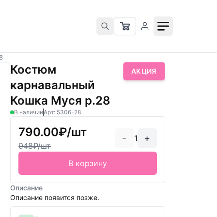
8
Костюм
АКЦИЯ
карнавальный
Кошка Муся р.28
В наличии
Арт: 5306-28
790.00₽/шт
-
+
1
948₽/шт
В корзину
Описание
Описание появится позже.