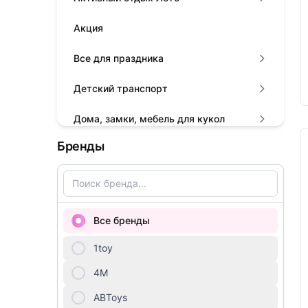
Акция
Все для праздника
Детский транспорт
Дома, замки, мебель для кукол
Бренды
Животные, динозавры, драконы на
батарейках
Игровые наборы для девочек
Все бренды
Игровые наборы для мальчиков
1toy
Книги
4М
Конструкторы
ABToys