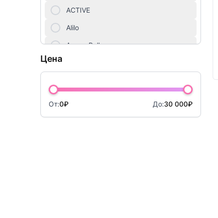
Куклы
ACTIVE
Мебель для детей
Alilo
Amore Bello
Мягкие игрушки
Цена
AMOS
Настольные игры
ANIMATION
Новогодний ассортимент
Antonio Juan
От:
0₽
До:
30 000₽
Оптические игрушки
Apitor
Опыты, фокусы, раскопки
Arias
Artec World
Оружие, наборы с оружием
ArtSpace
Пазлы
ASI
Парковки, железные дороги, треки
Auby