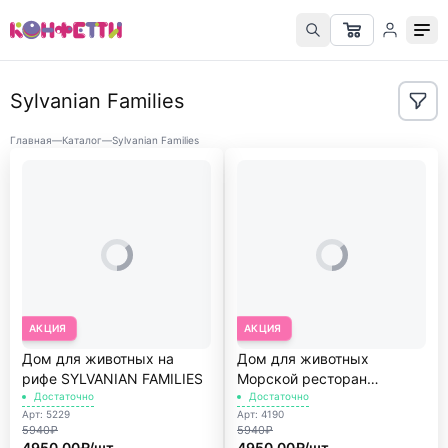
Sylvanian Families
Главная
—
Каталог
—
Sylvanian Families
АКЦИЯ
АКЦИЯ
Дом для животных на
Дом для животных
рифе SYLVANIAN FAMILIES
Морской ресторан
Достаточно
SYLVANIAN FAMILIES
Достаточно
Арт: 5229
Арт: 4190
5940₽
5940₽
4950.00₽/шт
4950.00₽/шт