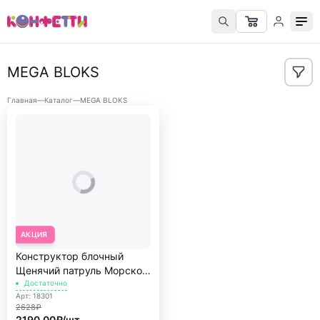
MEGA BLOKS
Главная
—
Каталог
—
MEGA BLOKS
АКЦИЯ
Конструктор блочный
Щенячий патруль Морской
порт
Достаточно
Арт: 18301
2628₽
2190.00₽/шт