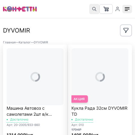
DYVOMIR
Главная
—
Каталог
—
DYVOMIR
АКЦИЯ
Машина Автовоз с
Кукла Рада 32см DYVOMIR
самолетами 2шт в/к
TD
DYVOMIR
Достаточно
Достаточно
Арт: 20-2005/933-660
Арт: 010
1794₽
1314.00₽/шт
1495.00₽/шт