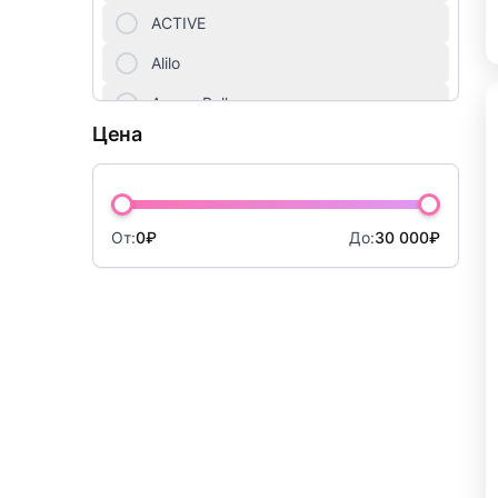
Куклы
ACTIVE
Мебель для детей
Alilo
Amore Bello
Мягкие игрушки
Цена
AMOS
Настольные игры
ANIMATION
Новогодний ассортимент
Antonio Juan
От:
0₽
До:
30 000₽
Оптические игрушки
Apitor
Опыты, фокусы, раскопки
Arias
Artec World
Оружие, наборы с оружием
ArtSpace
Пазлы
ASI
Парковки, железные дороги, треки
Auby