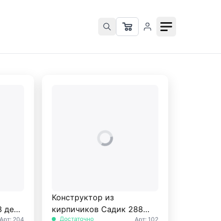
Конструктор из
 дет.
кирпичиков Садик 288
Достаточно
Арт: 204
Арт: 102
дет. БрикМастер