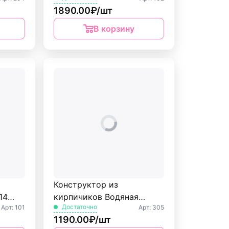
1890.00₽/шт
В корзину
Конструктор из
14
кирпичиков Водяная
Достаточно
Арт: 101
Арт: 305
мельница 102 дет.
1190.00₽/шт
БрикМастер