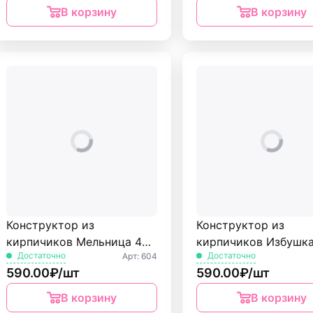
В корзину
В корзину
Конструктор из
Конструктор из
кирпичиков Мельница 40
кирпичиков Избушка
Достаточно
Достаточно
Арт: 604
дет. БрикМастер
дет. БрикМастер
590.00₽/шт
590.00₽/шт
В корзину
В корзину