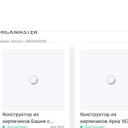
BRICKMASTER
лавная
—
Каталог
—
BRICKMASTER
Конструктор из
Конструктор из
кирпичиков Башня с
кирпичиков Арка 163
Достаточно
Достаточно
Арт: 605
мостом 48 дет.
БрикМастер