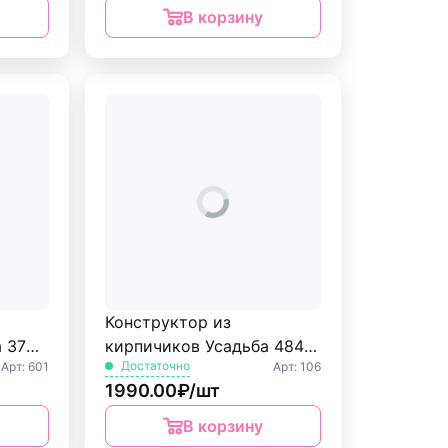
В корзину
Конструктор из
 37
кирпичиков Усадьба 484
Достаточно
Арт: 601
Арт: 106
дет. БрикМастер
1990.00₽/шт
В корзину