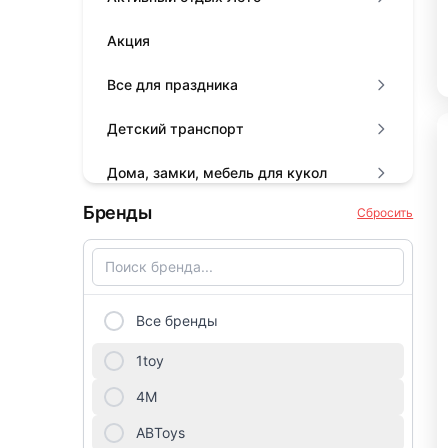
Акция
Все для праздника
Детский транспорт
Дома, замки, мебель для кукол
Бренды
Сбросить
Животные, динозавры, драконы на
батарейках
Игровые наборы для девочек
Все бренды
Игровые наборы для мальчиков
1toy
Книги
4М
Конструкторы
ABToys