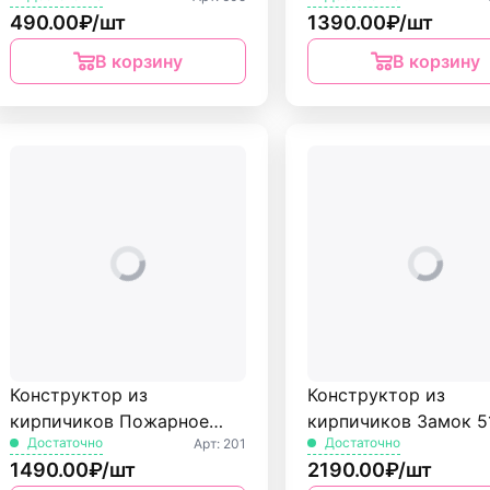
490.00₽/шт
1390.00₽/шт
БрикМастер
В корзину
В корзину
Конструктор из
Конструктор из
кирпичиков Пожарное
кирпичиков Замок 5
Достаточно
Достаточно
Арт: 201
депо 186 дет. БрикМастер
дет. БрикМастер
1490.00₽/шт
2190.00₽/шт